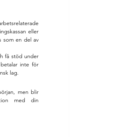
betsrelaterade 
gskassan eller 
 som en del av 
 få stöd under 
talar inte för 
ensk lag.
rjan, men blir 
tion med din 