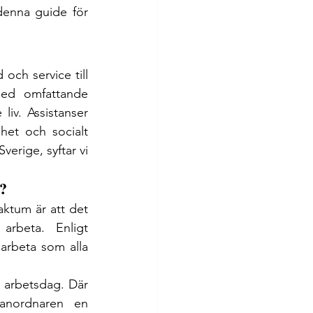
denna guide för 
och service till 
med omfattande 
iv. Assistanser 
het och socialt 
erige, syftar vi 
?
aktum är att det 
rbeta. Enligt 
rbeta som alla 
n arbetsdag. Där 
anordnaren en 