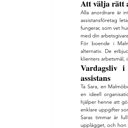
Att välja rät
Alla anordnare är in
assistansföretag le
fungerar, som vet h
med din arbetsgivare
För boende i Malm
alternativ. De erbj
klienters arbetsmål
Vardagsliv i
assistans
Ta Sara, en Malmöbo
en ideell organisat
hjälper henne att gö
enklare uppgifter so
Saras timmar är ful
upplägget, och hon ti