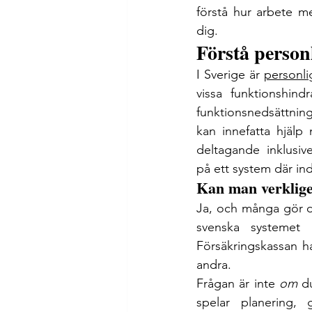
förstå hur arbete me
dig.
Förstå personl
I Sverige är 
personli
vissa funktionshin
funktionsnedsättning
kan innefatta hjälp
deltagande  inklusive
på ett system där in
Kan man verklige
Ja, och många gör det
svenska systemet ä
Försäkringskassan h
andra.
Frågan är inte 
om
 d
spelar planering,