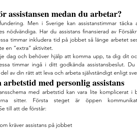
ör assistansen medan du arbetar?
fundering. Men i Sverige kan assistanstimmar täcka ar
nödvändiga. Har du assistans finansierad av Försäkrin
sa timmar inkludera tid på jobbet så länge arbetet ses
te en ”extra” aktivitet.
je dag och behöver hjälp att komma upp, ta dig dit och
ssa timmar ingå i ditt godkända assistansbeslut. Du be
 del av din rätt att leva och arbeta självständigt enligt sv
a arbetstid med personlig assistans
ansschema med arbetstid kan vara lite komplicerat i bö
nerna sitter. Första steget är öppen kommunika
 till att de förstår:
som kräver assistans på jobbet