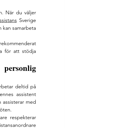
. När du väljer 
ssistans
 Sverige 
 kan samarbeta 
rekommenderat 
för att stödja 
personlig 
etar deltid på 
nnes assistent 
 assisterar med 
möten.
re respekterar 
sistansanordnare 