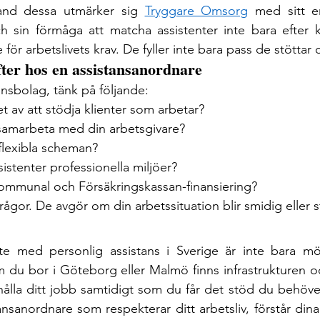
and dessa utmärker sig 
Tryggare Omsorg
 med sitt e
h sin förmåga att matcha assistenter inte bara efter 
 för arbetslivets krav. De fyller inte bara pass de stöttar 
fter hos en assistansanordnare
ansbolag, tänk på följande:
t av att stödja klienter som arbetar?
t samarbeta med din arbetsgivare?
flexibla scheman?
sistenter professionella miljöer?
kommunal och Försäkringskassan-finansiering?
rågor. De avgör om din arbetssituation blir smidig eller s
e med personlig assistans i Sverige är inte bara möjl
m du bor i Göteborg eller Malmö finns infrastrukturen oc
hålla ditt jobb samtidigt som du får det stöd du behöver
tansanordnare som respekterar ditt arbetsliv, förstår dina