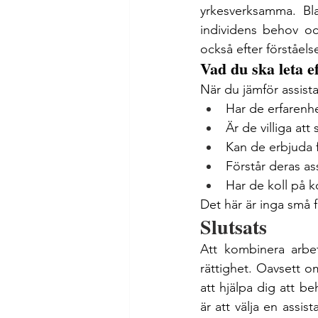
yrkesverksamma. Bl
individens behov oc
också efter förståelse
Vad du ska leta e
När du jämför assist
Har de erfarenhe
Är de villiga at
Kan de erbjuda 
Förstår deras as
Har de koll på 
Det här är inga små f
Slutsats
Att kombinera arbet
rättighet. Oavsett o
att hjälpa dig att be
är att välja en assis