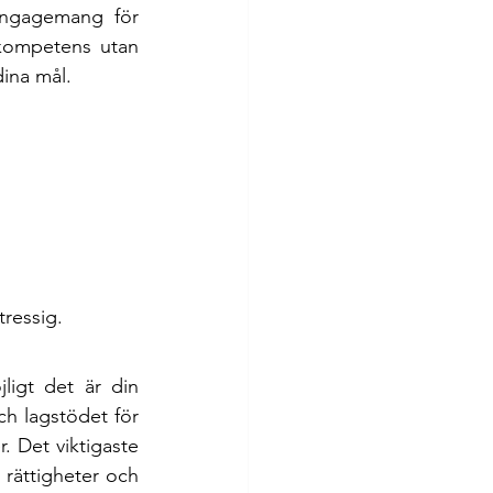
ngagemang för 
kompetens utan 
dina mål.
tressig.
igt det är din 
h lagstödet för 
. Det viktigaste 
 rättigheter och 