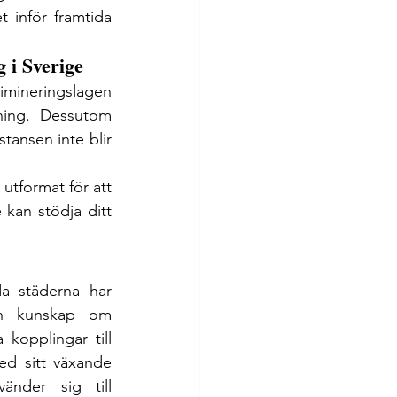
 inför framtida 
 i Sverige
mineringslagen 
ning. Dessutom 
tansen inte blir 
utformat för att 
 kan stödja ditt 
 städerna har 
än kunskap om 
kopplingar till 
d sitt växande 
änder sig till 