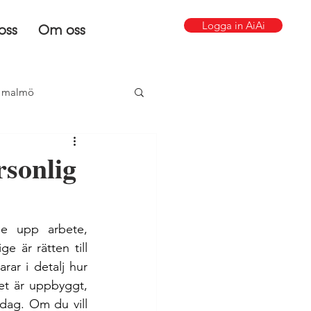
Logga in AiAi
oss
Om oss
g malmö
LSS
sonlig
e upp arbete, 
e är rätten till 
ar i detalj hur 
et är uppbyggt, 
ag. Om du vill 