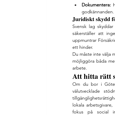
Dokumentera:
 
godkännanden.
Juridiskt skydd f
Svensk lag skyddar 
säkerställer att in
uppmuntrar Försäkring
ett hinder.
Du måste inte välja m
möjliggöra båda men d
arbete.
Att hitta rät
Om du bor i Göteb
välutvecklade stö
tillgänglighetsrätti
lokala arbetsgivare
fokus på social in