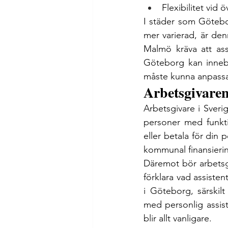
Flexibilitet vid ö
I städer som Götebor
mer varierad, är den
Malmö kräva att ass
Göteborg kan innebä
måste kunna anpassa
Arbetsgivarens
Arbetsgivare i Sverig
personer med funkti
eller betala för din p
kommunal finansieri
Däremot bör arbetsgi
förklara vad assisten
i Göteborg, särskilt
med personlig assist
blir allt vanligare.