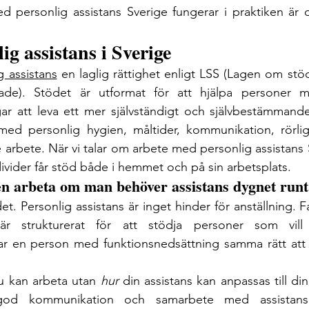
d personlig assistans Sverige fungerar i praktiken är 
ig assistans i Sverige
g assistans
 en laglig rättighet enligt LSS (Lagen om stöd 
drade). Stödet är utformat för att hjälpa personer 
ar att leva ett mer självständigt och självbestämmande l
 med personlig hygien, måltider, kommunikation, rörlig
 arbete. När vi talar om arbete med personlig assistans Sv
divider får stöd både i hemmet och på sin arbetsplats.
n arbeta om man behöver assistans dygnet runt
. Personlig assistans är inget hinder för anställning. F
r strukturerat för att stödja personer som vill a
ar en person med funktionsnedsättning samma rätt att a
u kan arbeta utan 
hur
 din assistans kan anpassas till di
 god kommunikation och samarbete med assistans