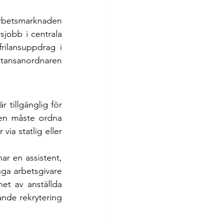
arbetsmarknaden 
jobb i centrala 
ilansuppdrag i 
stansanordnaren 
 tillgänglig för 
en måste ordna 
via statlig eller 
r en assistent, 
nga arbetsgivare 
et av anställda 
nde rekrytering 