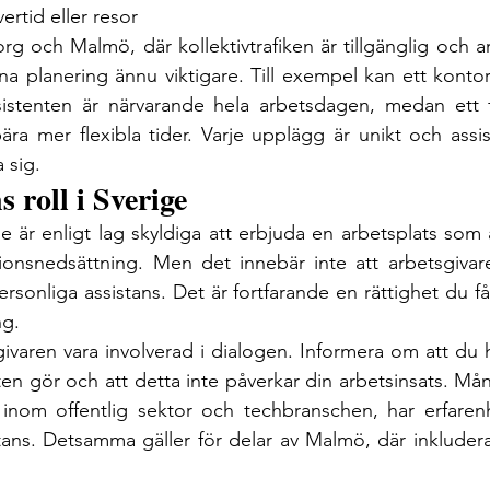
vertid eller resor
g och Malmö, där kollektivtrafiken är tillgänglig och 
na planering ännu viktigare. Till exempel kan ett kontors
istenten är närvarande hela arbetsdagen, medan ett fr
ra mer flexibla tider. Varje upplägg är unikt och assi
 sig.
 roll i Sverige
e är enligt lag skyldiga att erbjuda en arbetsplats som är
onsnedsättning. Men det innebär inte att arbetsgivar
ersonliga assistans. Det är fortfarande en rättighet du får 
ng.
varen vara involverad i dialogen. Informera om att du ha
ten gör och att detta inte påverkar din arbetsinsats. Må
 inom offentlig sektor och techbranschen, har erfarenh
ans. Detsamma gäller för delar av Malmö, där inkludera