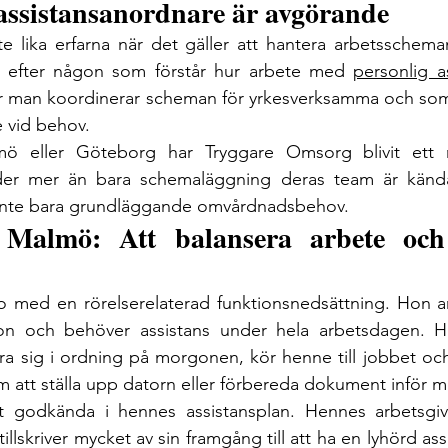
t assistansanordnare är avgörande
te lika erfarna när det gäller att hantera arbetsscheman
ta efter någon som förstår hur arbete med 
personlig a
ur man koordinerar scheman för yrkesverksamma och som
 vid behov.
ö eller Göteborg har Tryggare Omsorg blivit ett 
uder mer än bara schemaläggning deras team är kända 
, inte bara grundläggande omvårdnadsbehov.
 Malmö: Att balansera arbete och 
 med en rörelserelaterad funktionsnedsättning. Hon arb
ion och behöver assistans under hela arbetsdagen. He
ra sig i ordning på morgonen, kör henne till jobbet och
m att ställa upp datorn eller förbereda dokument inför 
lt godkända i hennes assistansplan. Hennes arbetsgiva
llskriver mycket av sin framgång till att ha en lyhörd as