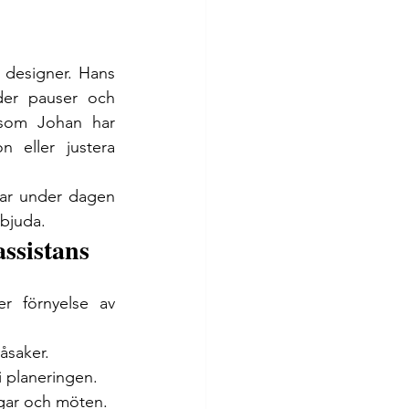
 designer. Hans 
er pauser och 
rsom Johan har 
 eller justera 
ar under dagen 
rbjuda.
assistans
r förnyelse av 
åsaker.
i planeringen.
gar och möten.