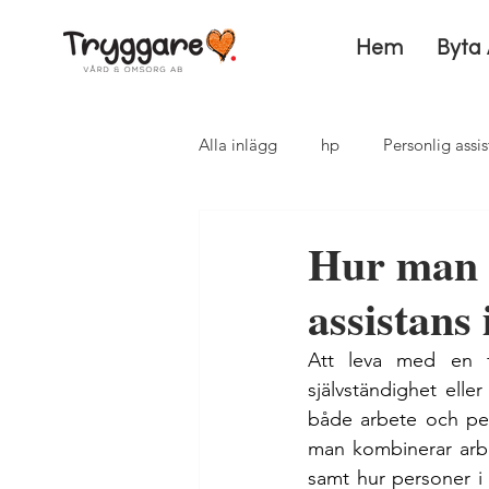
Hem
Byta 
Alla inlägg
hp
Personlig assis
Hjälp i vardagen
Assistanser
Hur man 
assistans 
Att leva med en f
självständighet eller
både arbete och pers
man kombinerar arbet
samt hur personer i