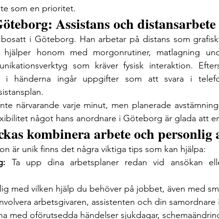
e som en prioritet.
Göteborg: Assistans och distansarbete
 bosatt i Göteborg. Han arbetar på distans som grafisk
nt hjälper honom med morgonrutiner, matlagning und
ikationsverktyg som kräver fysisk interaktion. Efte
 i händerna ingår uppgifter som att svara i telefon
sistansplan.
 inte närvarande varje minut, men planerade avstämning
exibilitet något hans anordnare i Göteborg är glada att e
lyckas kombinera arbete och personlig 
on är unik finns det några viktiga tips som kan hjälpa:
g:
 Ta upp dina arbetsplaner redan vid ansökan elle
dlig med vilken hjälp du behöver på jobbet, även med sm
Involvera arbetsgivaren, assistenten och din samordnare 
na med oförutsedda händelser sjukdagar, schemaändrin