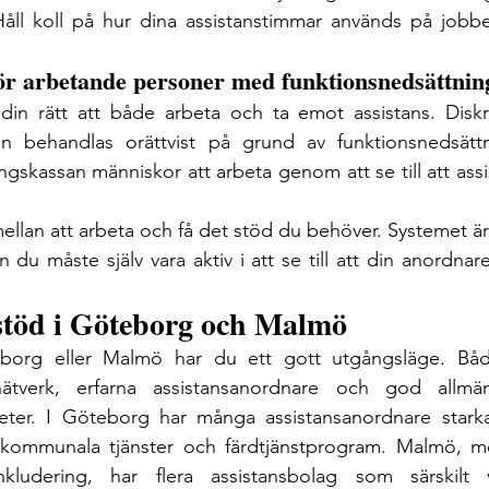
Håll koll på hur dina assistanstimmar används på jobbet
ör arbetande personer med funktionsnedsättning
din rätt att både arbeta och ta emot assistans. Diskri
gen behandlas orättvist på grund av funktionsnedsätt
skassan människor att arbeta genom att se till att assis
ellan att arbeta och få det stöd du behöver. Systemet är 
u måste själv vara aktiv i att se till att din anordnare
t stöd i Göteborg och Malmö
org eller Malmö har du ett gott utgångsläge. Båda
dnätverk, erfarna assistansanordnare och god allm
gheter. I Göteborg har många assistansanordnare starka 
, kommunala tjänster och färdtjänstprogram. Malmö, me
kludering, har flera assistansbolag som särskilt v