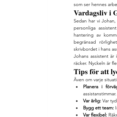
som ser hennes arbet
Vardagsliv i 
Sedan har vi Johan,
personliga assiste
hantering av kommun
begränsad rörlighet
skrivbordet i hans as
Johans assistent är
räcker. Nyckeln är fl
Tips för att 
Även om varje situati
Planera i förvä
assistanstimmar.
Var ärlig:
 Var ty
Bygg ett team:
 
Var flexibel:
 Räk