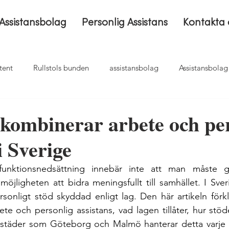
Assistansbolag
Personlig Assistans
Kontakta 
tent
Rullstols bunden
assistansbolag
Assistansbola
sättning
Byta assistansbolag
Assistans
Hemtjänst
kombinerar arbete och per
i Sverige
unktionsnedsättning innebär inte att man måste g
 möjligheten att bidra meningsfullt till samhället. I Sverig
onligt stöd skyddad enligt lag. Den här artikeln förklar
e och personlig assistans, vad lagen tillåter, hur stöd
 städer som Göteborg och Malmö hanterar detta varje d