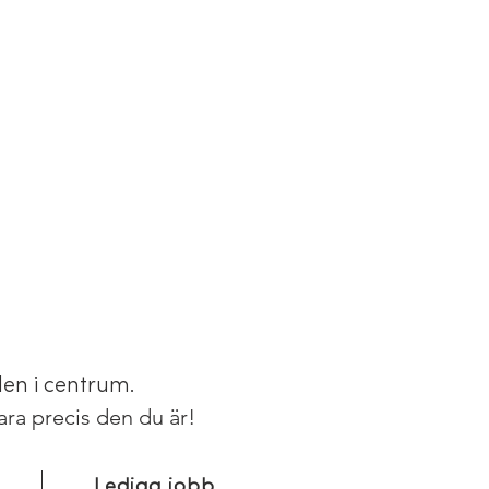
den i centrum.
vara precis den du är!
Lediga jobb