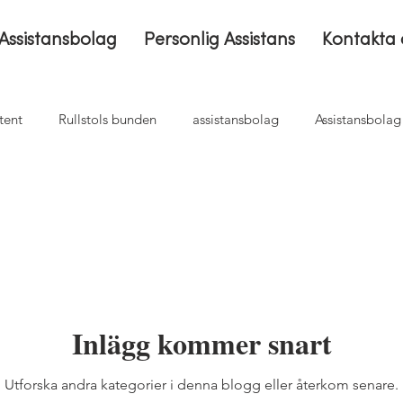
Assistansbolag
Personlig Assistans
Kontakta 
tent
Rullstols bunden
assistansbolag
Assistansbola
sättning
Byta assistansbolag
Assistans
Hemtjänst
Inlägg kommer snart
Utforska andra kategorier i denna blogg eller återkom senare.