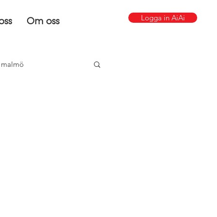
Logga in AiAi
oss
Om oss
g malmö
LSS